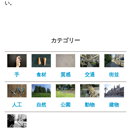
い。
カテゴリー
手
食材
質感
交通
街並
人工
自然
公園
動物
建物