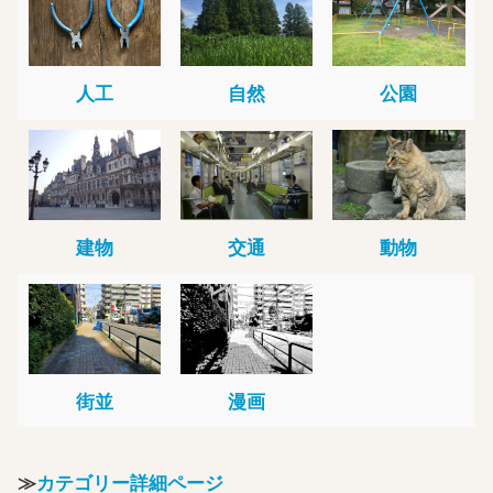
人工
自然
公園
建物
交通
動物
街並
漫画
≫
カテゴリー詳細ページ