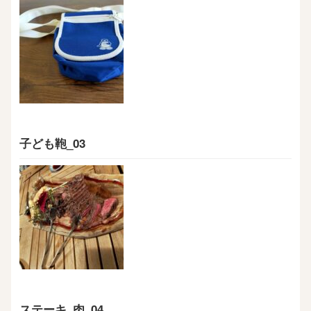
子ども鞄_03
ステーキ_肉_04