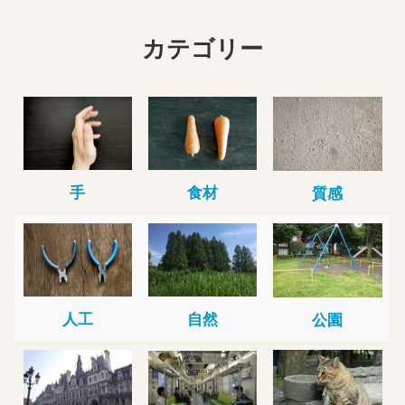
カテゴリー
手
食材
質感
人工
自然
公園