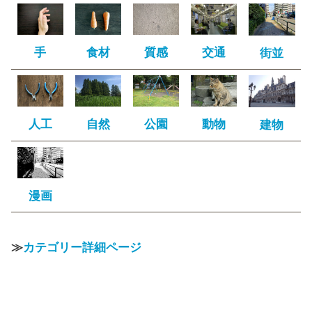
手
食材
質感
交通
街並
人工
自然
公園
動物
建物
漫画
≫
カテゴリー詳細ページ