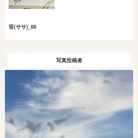
笹(ササ)_05
写真投稿者