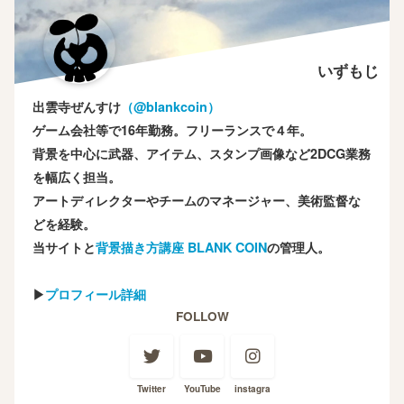
いずもじ
出雲寺ぜんすけ
（‎@blankcoin）
ゲーム会社等で16年勤務。フリーランスで４年。
背景を中心に武器、アイテム、スタンプ画像など2DCG業務
を幅広く担当。
アートディレクターやチームのマネージャー、美術監督な
どを経験。
当サイトと
背景描き方講座 BLANK COIN
の管理人。
▶
プロフィール詳細
FOLLOW
Twitter
YouTube
instagra