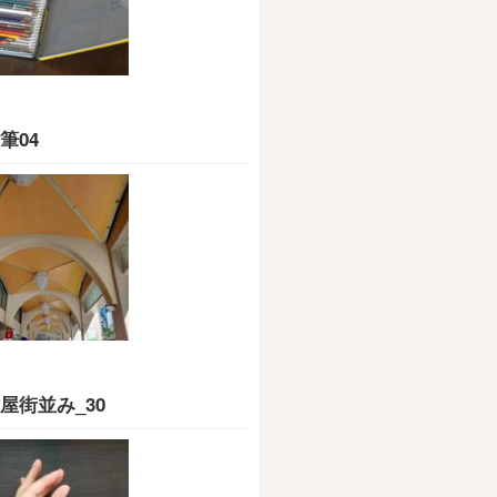
筆04
屋街並み_30