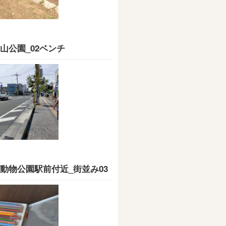
山公園_02ベンチ
動物公園駅前付近_街並み03