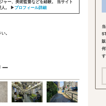
ジャー、美術監督などを経験。 当サイト
人。 ▶
プロフィール詳細
当
さい。
S
販
何
す
リー