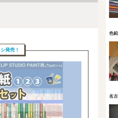
色鉛
ブラシ発売！
名古