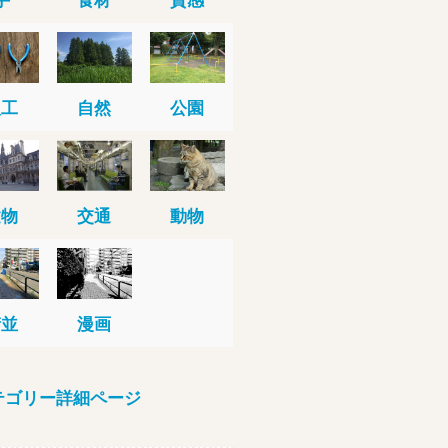
人工
自然
公園
建物
交通
動物
街並
漫画
テゴリー詳細ページ