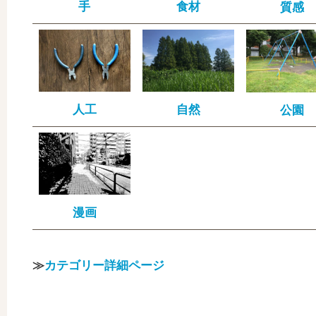
手
食材
質感
人工
自然
公園
漫画
≫
カテゴリー詳細ページ