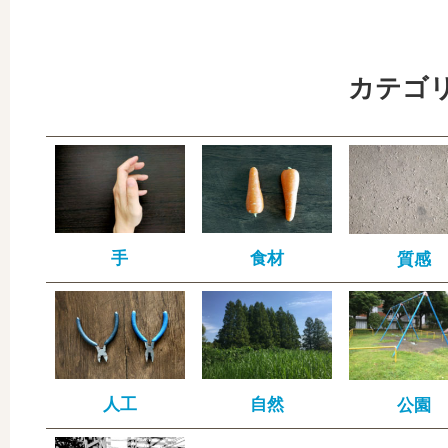
カテゴ
手
食材
質感
人工
自然
公園