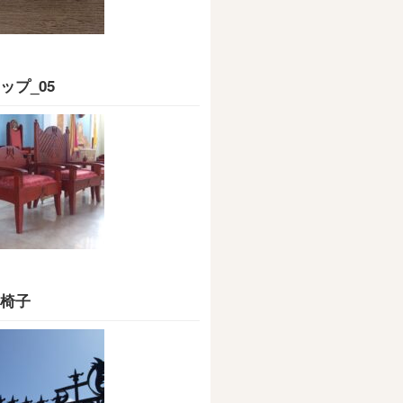
ップ_05
椅子