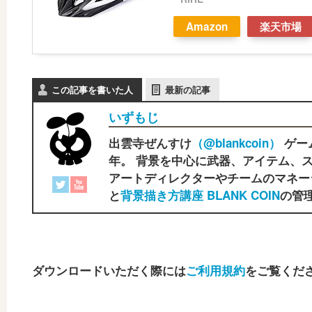
Amazon
楽天市場
この記事を書いた人
最新の記事
いずもじ
出雲寺ぜんすけ
（‎@blankcoin）
ゲー
年。 背景を中心に武器、アイテム、ス
アートディレクターやチームのマネー
と
背景描き方講座 BLANK COIN
の管理
ダウンロードいただく際には
ご利用規約
をご覧くだ