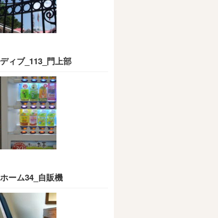
ディブ_113_門上部
ホーム34_自販機