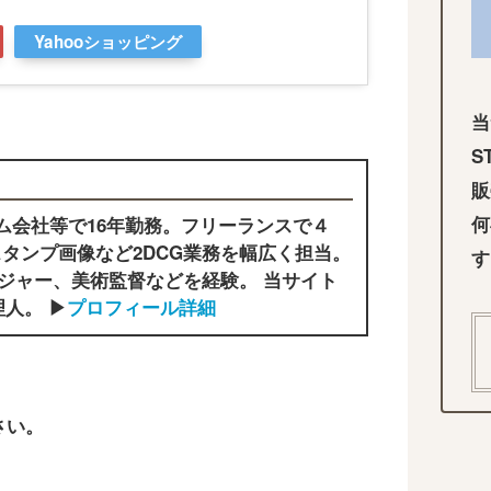
Yahooショッピング
当
S
販
何
ム会社等で16年勤務。フリーランスで４
タンプ画像など2DCG業務を幅広く担当。
す
ジャー、美術監督などを経験。 当サイト
人。 ▶
プロフィール詳細
さい。