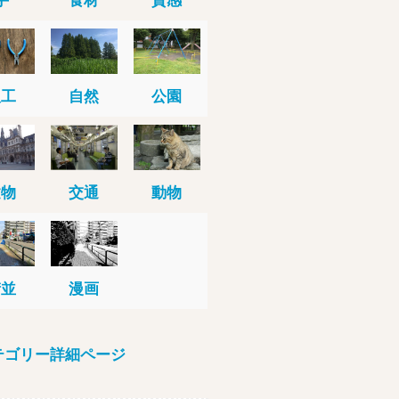
人工
自然
公園
建物
交通
動物
街並
漫画
テゴリー詳細ページ