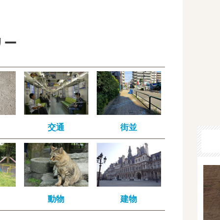
リー
交通
街並
動物
建物