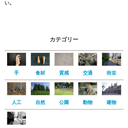
い。
カテゴリー
手
食材
質感
交通
街並
人工
自然
公園
動物
建物