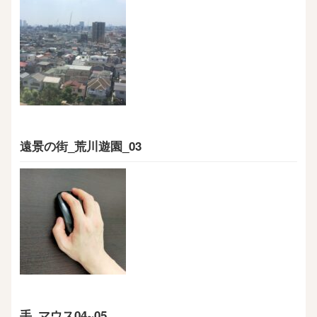
遠景の街_荒川遊園_03
手_マウス04~05