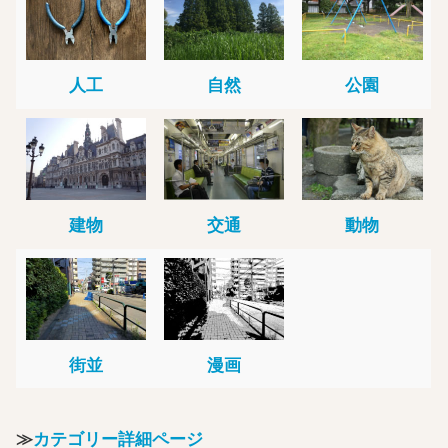
人工
自然
公園
建物
交通
動物
街並
漫画
≫
カテゴリー詳細ページ