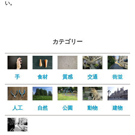
い。
カテゴリー
手
食材
質感
交通
街並
人工
自然
公園
動物
建物