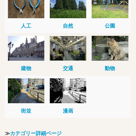
人工
自然
公園
建物
交通
動物
街並
漫画
≫
カテゴリー詳細ページ