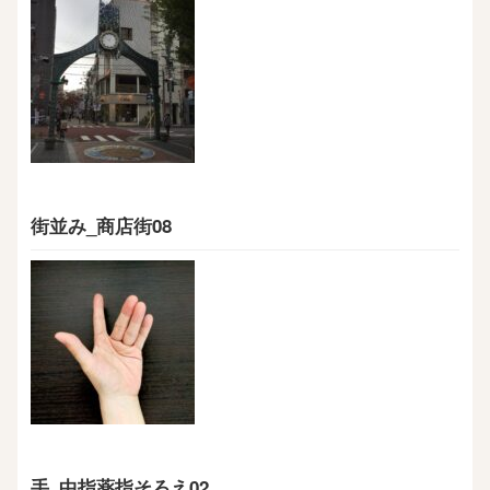
街並み_商店街08
手_中指薬指そろえ02