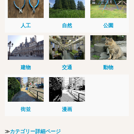
人工
自然
公園
建物
交通
動物
街並
漫画
≫
カテゴリー詳細ページ