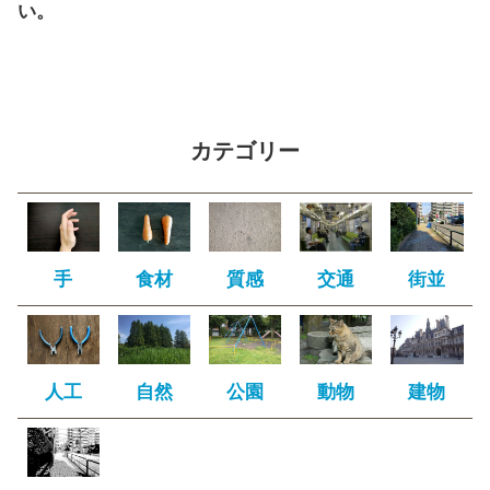
い。
カテゴリー
手
食材
質感
交通
街並
人工
自然
公園
動物
建物