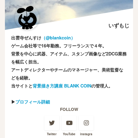
いずもじ
出雲寺ぜんすけ
（‎@blankcoin）
ゲーム会社等で16年勤務。フリーランスで４年。
背景を中心に武器、アイテム、スタンプ画像など2DCG業務
を幅広く担当。
アートディレクターやチームのマネージャー、美術監督な
どを経験。
当サイトと
背景描き方講座 BLANK COIN
の管理人。
▶
プロフィール詳細
FOLLOW
Twitter
YouTube
instagra