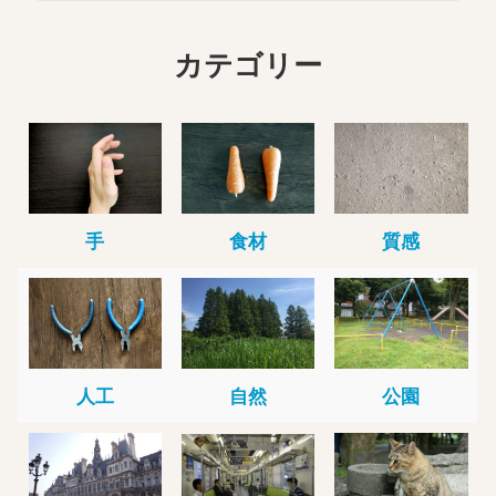
カテゴリー
手
食材
質感
人工
自然
公園