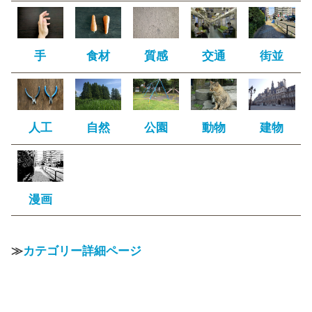
手
食材
質感
交通
街並
人工
自然
公園
動物
建物
漫画
≫
カテゴリー詳細ページ