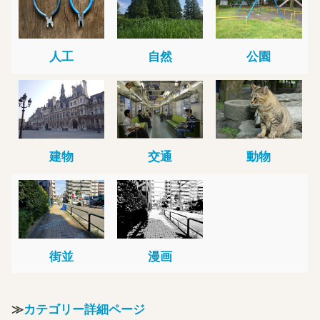
人工
自然
公園
建物
交通
動物
街並
漫画
≫
カテゴリー詳細ページ