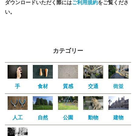
ダウンロードいただく際には
ご利用規約
をご覧くださ
い。
カテゴリー
手
食材
質感
交通
街並
人工
自然
公園
動物
建物