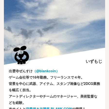
いずもじ
出雲寺ぜんすけ
（‎@blankcoin）
ゲーム会社等で16年勤務。フリーランスで４年。
背景を中心に武器、アイテム、スタンプ画像など2DCG業務
を幅広く担当。
アートディレクターやチームのマネージャー、美術監督な
どを経験。
当サイトと
背景描き方講座 BLANK COIN
の管理人。