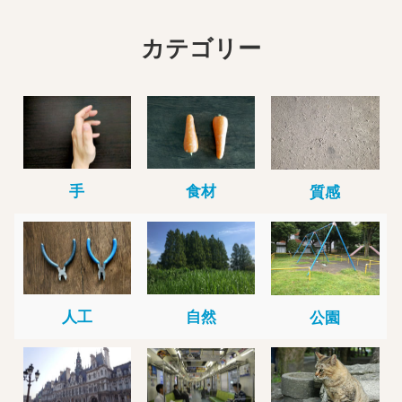
カテゴリー
手
食材
質感
人工
自然
公園