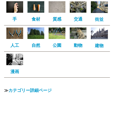
手
食材
質感
交通
街並
人工
自然
公園
動物
建物
漫画
≫
カテゴリー詳細ページ