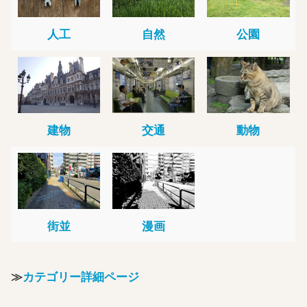
人工
自然
公園
建物
交通
動物
街並
漫画
≫
カテゴリー詳細ページ