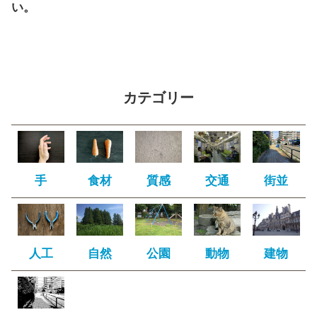
い。
カテゴリー
手
食材
質感
交通
街並
人工
自然
公園
動物
建物