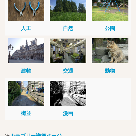
人工
自然
公園
建物
交通
動物
街並
漫画
≫
カテゴリー詳細ページ