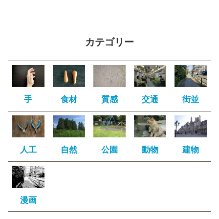
カテゴリー
手
食材
質感
交通
街並
人工
自然
公園
動物
建物
漫画