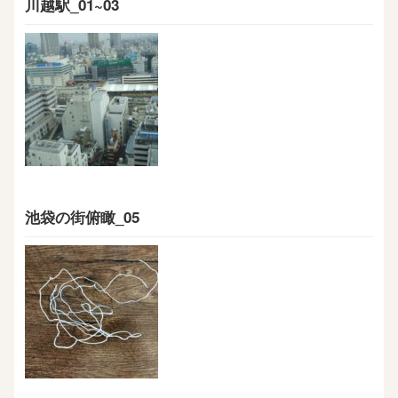
川越駅_01~03
池袋の街俯瞰_05