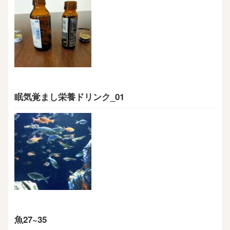
眠気覚まし栄養ドリンク_01
魚27~35