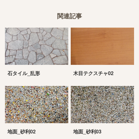
関連記事
石タイル_乱形
木目テクスチャ02
地面_砂利02
地面_砂利03