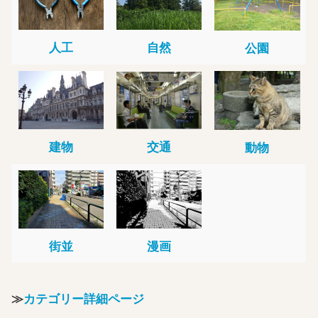
人工
自然
公園
建物
交通
動物
街並
漫画
≫
カテゴリー詳細ページ