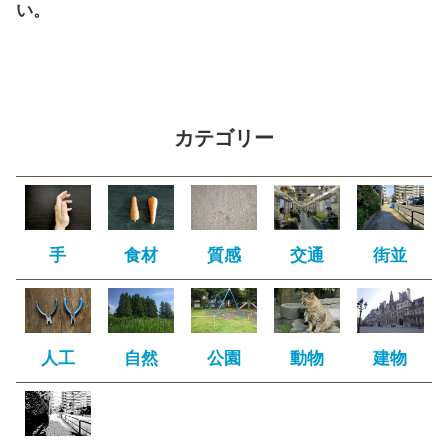
い。
カテゴリー
手
食材
質感
交通
街並
人工
自然
公園
動物
建物