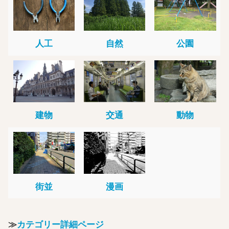
人工
自然
公園
建物
交通
動物
街並
漫画
≫
カテゴリー詳細ページ