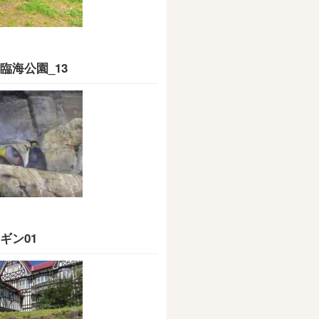
臨海公園_13
ギン01