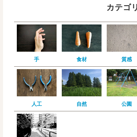
カテゴ
手
食材
質感
人工
自然
公園