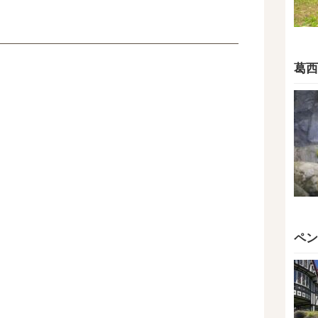
葛西
ペン