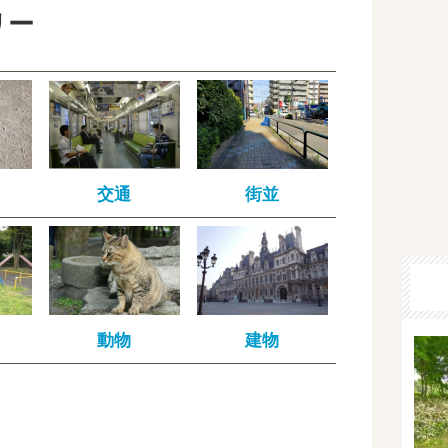
リー
交通
街並
動物
建物