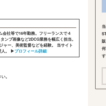
当
ム会社等で16年勤務。フリーランスで４
S
タンプ画像など2DCG業務を幅広く担当。
販
ジャー、美術監督などを経験。 当サイト
何
人。 ▶
プロフィール詳細
す
さい。