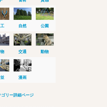
人工
自然
公園
建物
交通
動物
街並
漫画
テゴリー詳細ページ