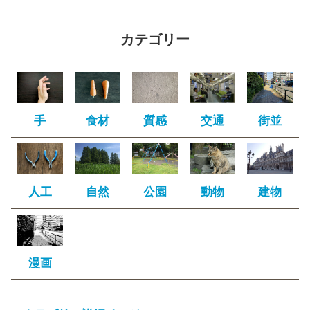
カテゴリー
手
食材
質感
交通
街並
人工
自然
公園
動物
建物
漫画