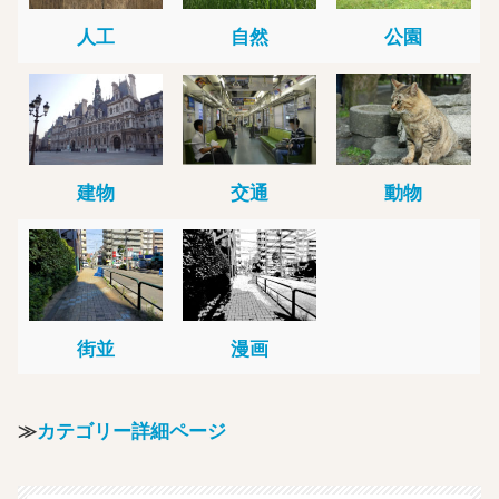
人工
自然
公園
建物
交通
動物
街並
漫画
≫
カテゴリー詳細ページ