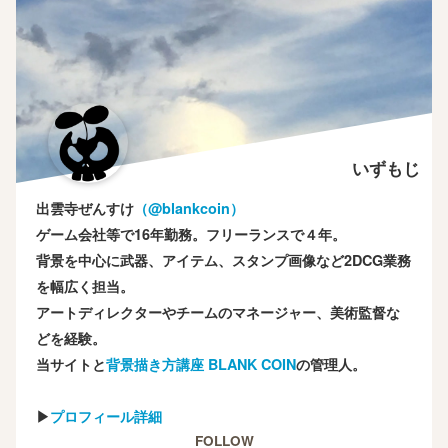
いずもじ
出雲寺ぜんすけ
（‎@blankcoin）
ゲーム会社等で16年勤務。フリーランスで４年。
背景を中心に武器、アイテム、スタンプ画像など2DCG業務
を幅広く担当。
アートディレクターやチームのマネージャー、美術監督な
どを経験。
当サイトと
背景描き方講座 BLANK COIN
の管理人。
▶
プロフィール詳細
FOLLOW