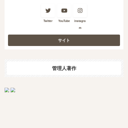
Twitter
YouTube
instagra
m
管理人著作