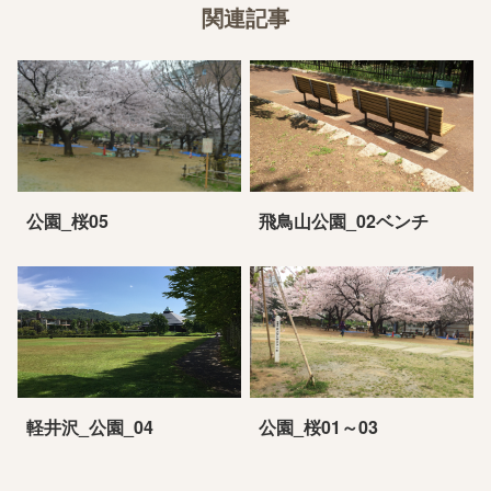
関連記事
公園_桜05
飛鳥山公園_02ベンチ
軽井沢_公園_04
公園_桜01～03