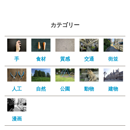
カテゴリー
手
食材
質感
交通
街並
人工
自然
公園
動物
建物
漫画