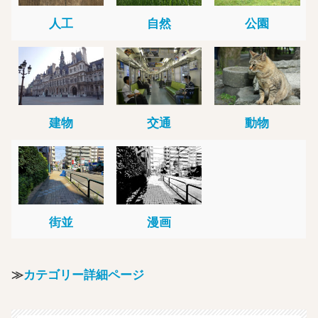
人工
自然
公園
建物
交通
動物
街並
漫画
≫
カテゴリー詳細ページ