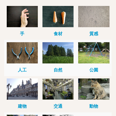
手
食材
質感
人工
自然
公園
建物
交通
動物