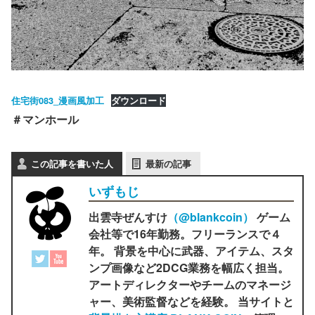
住宅街083_漫画風加工
ダウンロード
＃マンホール
この記事を書いた人
最新の記事
いずもじ
出雲寺ぜんすけ
（‎@blankcoin）
ゲーム
会社等で16年勤務。フリーランスで４
年。 背景を中心に武器、アイテム、スタ
ンプ画像など2DCG業務を幅広く担当。
アートディレクターやチームのマネージ
ャー、美術監督などを経験。 当サイトと