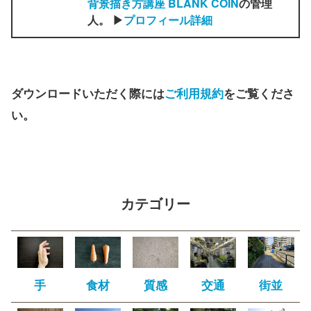
背景描き方講座 BLANK COIN
の管理
人。 ▶
プロフィール詳細
ダウンロードいただく際には
ご利用規約
をご覧くださ
い。
カテゴリー
手
食材
質感
交通
街並