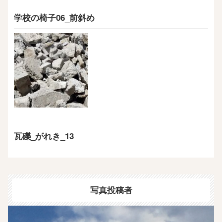
学校の椅子06_前斜め
瓦礫_がれき_13
写真投稿者