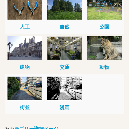
人工
自然
公園
建物
交通
動物
街並
漫画
≫
カテゴリー詳細ページ