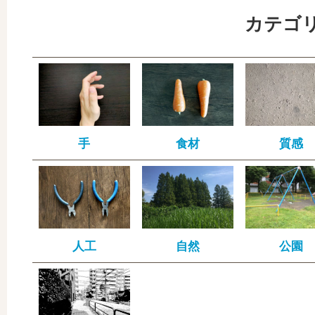
カテゴ
手
食材
質感
人工
自然
公園