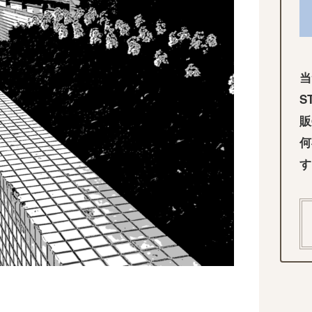
当
S
販
何
す