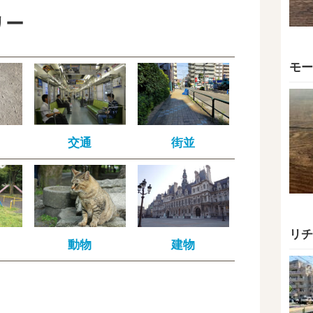
リー
モー
交通
街並
リチ
動物
建物