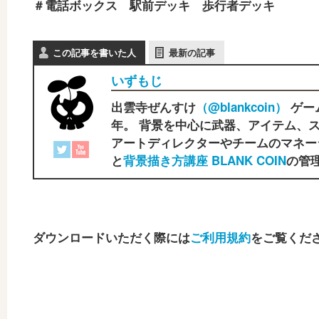
＃電話ボックス 駅前デッキ 歩行者デッキ
この記事を書いた人
最新の記事
いずもじ
出雲寺ぜんすけ
（‎@blankcoin）
ゲー
年。 背景を中心に武器、アイテム、ス
アートディレクターやチームのマネー
と
背景描き方講座 BLANK COIN
の管理
ダウンロードいただく際には
ご利用規約
をご覧くだ