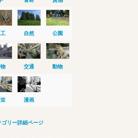
人工
自然
公園
建物
交通
動物
街並
漫画
テゴリー詳細ページ