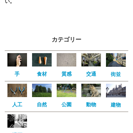
い。
カテゴリー
手
食材
質感
交通
街並
人工
自然
公園
動物
建物