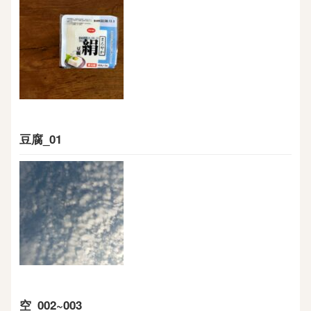
豆腐_01
空_002~003