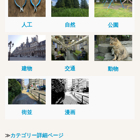
人工
自然
公園
建物
交通
動物
街並
漫画
≫
カテゴリー詳細ページ