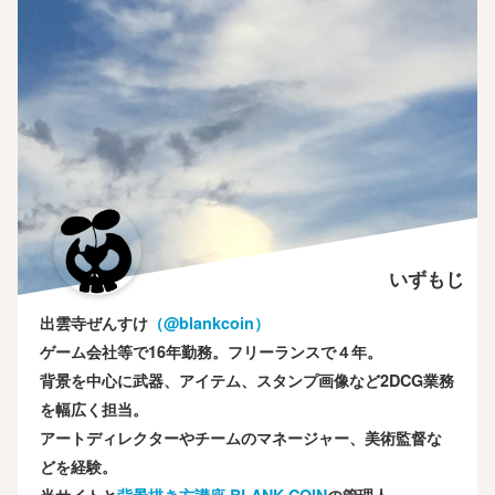
いずもじ
出雲寺ぜんすけ
（‎@blankcoin）
ゲーム会社等で16年勤務。フリーランスで４年。
背景を中心に武器、アイテム、スタンプ画像など2DCG業務
を幅広く担当。
アートディレクターやチームのマネージャー、美術監督な
どを経験。
当サイトと
背景描き方講座 BLANK COIN
の管理人。