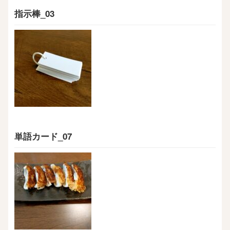
指示棒_03
単語カード_07