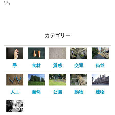
い。
カテゴリー
手
食材
質感
交通
街並
人工
自然
公園
動物
建物