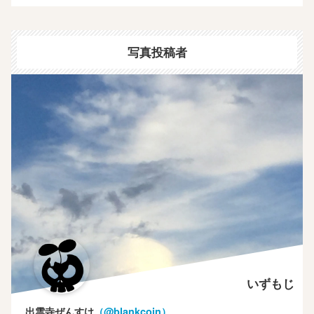
写真投稿者
いずもじ
出雲寺ぜんすけ
（‎@blankcoin）