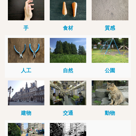
手
食材
質感
人工
自然
公園
建物
交通
動物