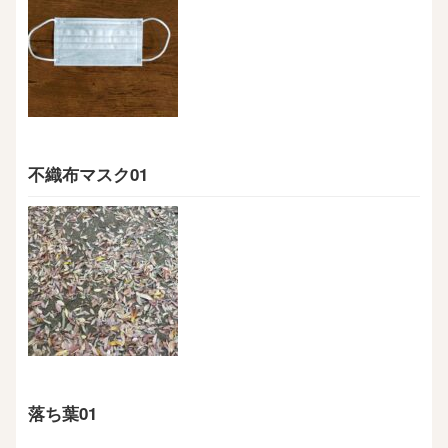
不織布マスク01
落ち葉01