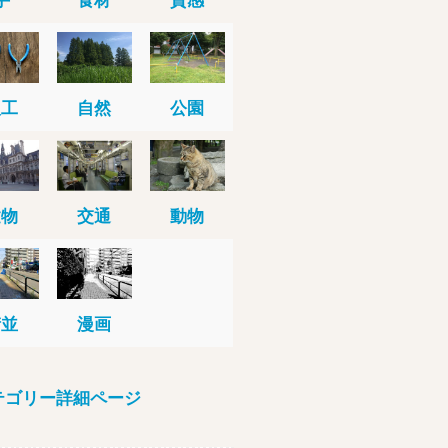
人工
自然
公園
建物
交通
動物
街並
漫画
テゴリー詳細ページ