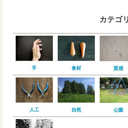
カテゴ
手
食材
質感
人工
自然
公園