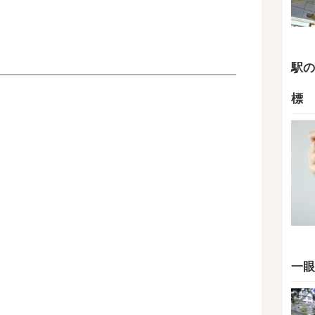
駅の
標
一眼