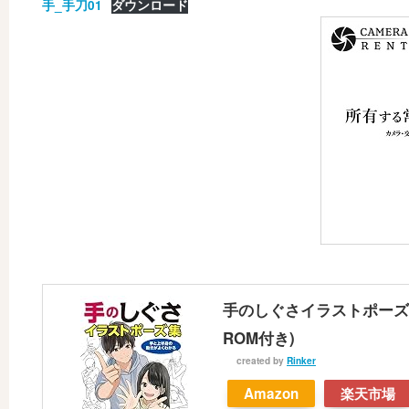
手_手刀01
ダウンロード
手のしぐさイラストポーズ集
ROM付き)
created by
Rinker
Amazon
楽天市場