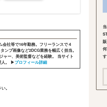
当
S
販
ム会社等で16年勤務。フリーランスで４
何
タンプ画像など2DCG業務を幅広く担当。
ジャー、美術監督などを経験。 当サイト
す
人。 ▶
プロフィール詳細
さい。