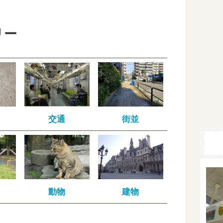
リー
交通
街並
動物
建物