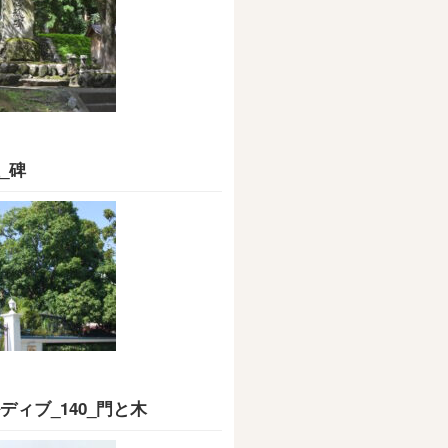
_碑
ディブ_140_門と木