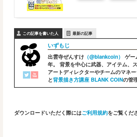
この記事を書いた人
最新の記事
いずもじ
出雲寺ぜんすけ
（‎@blankcoin）
ゲー
年。 背景を中心に武器、アイテム、ス
アートディレクターやチームのマネー
と
背景描き方講座 BLANK COIN
の管理
ダウンロードいただく際には
ご利用規約
をご覧くだ