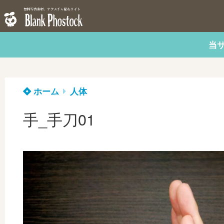
当
ホーム
人体
手_手刀01