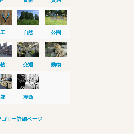
人工
自然
公園
建物
交通
動物
街並
漫画
テゴリー詳細ページ