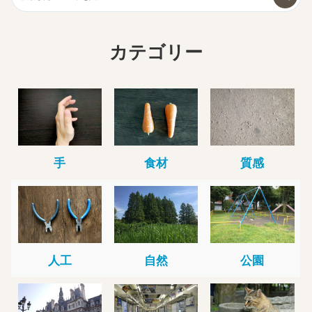
カテゴリー
手
食材
質感
人工
自然
公園