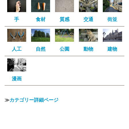
手
食材
質感
交通
街並
人工
自然
公園
動物
建物
漫画
≫
カテゴリー詳細ページ