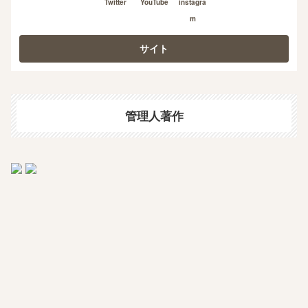
Twitter
YouTube
instagra
m
管理人著作