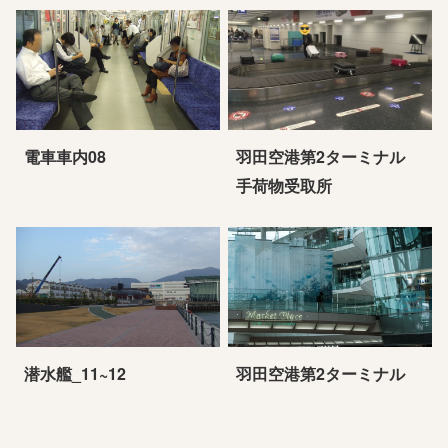
電車車内08
羽田空港第2ターミナル
手荷物受取所
潜水艦_11~12
羽田空港第2ターミナル