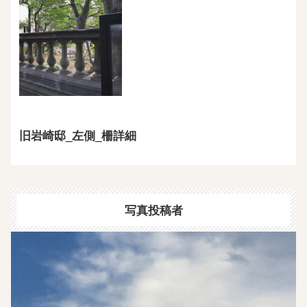
旧岩崎邸_左側_柵詳細
写真投稿者