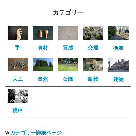
カテゴリー
手
食材
質感
交通
街並
人工
自然
公園
動物
建物
漫画
≫
カテゴリー詳細ページ