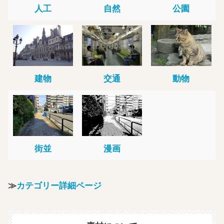
人工
自然
公園
建物
交通
動物
街並
漫画
≫
カテゴリー詳細ページ