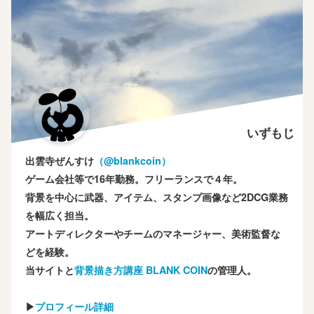
いずもじ
出雲寺ぜんすけ
（‎@blankcoin）
ゲーム会社等で16年勤務。フリーランスで４年。
背景を中心に武器、アイテム、スタンプ画像など2DCG業務
を幅広く担当。
アートディレクターやチームのマネージャー、美術監督な
どを経験。
当サイトと
背景描き方講座 BLANK COIN
の管理人。
▶
プロフィール詳細