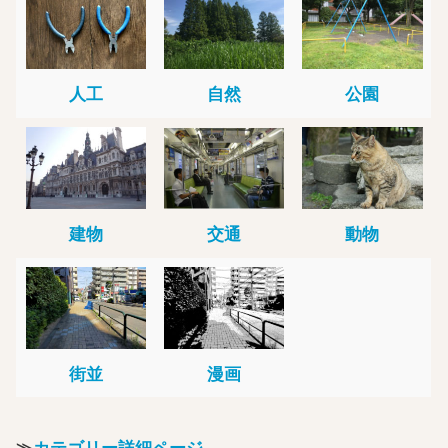
人工
自然
公園
建物
交通
動物
街並
漫画
≫
カテゴリー詳細ページ