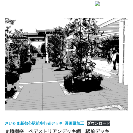
さいたま新都心駅前歩行者デッキ_漫画風加工
ダウンロード
＃植樹桝 ペデストリアンデッキ網 駅前デッキ