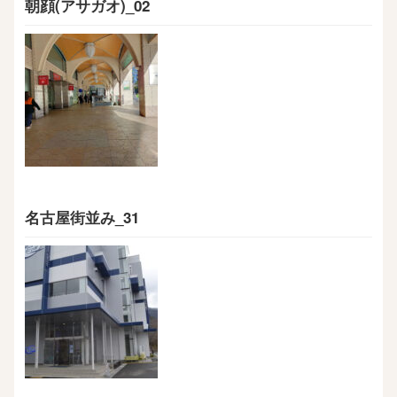
朝顔(アサガオ)_02
名古屋街並み_31