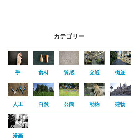
カテゴリー
手
食材
質感
交通
街並
人工
自然
公園
動物
建物
漫画