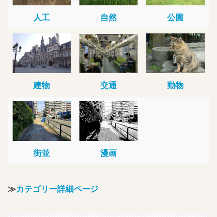
人工
自然
公園
建物
交通
動物
街並
漫画
≫
カテゴリー詳細ページ