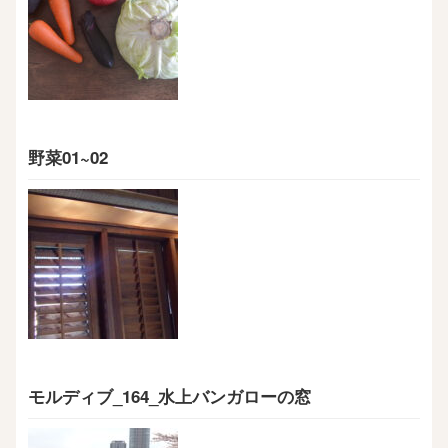
野菜01~02
モルディブ_164_水上バンガローの窓