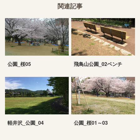
関連記事
公園_桜05
飛鳥山公園_02ベンチ
軽井沢_公園_04
公園_桜01～03