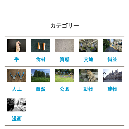
カテゴリー
手
食材
質感
交通
街並
人工
自然
公園
動物
建物
漫画