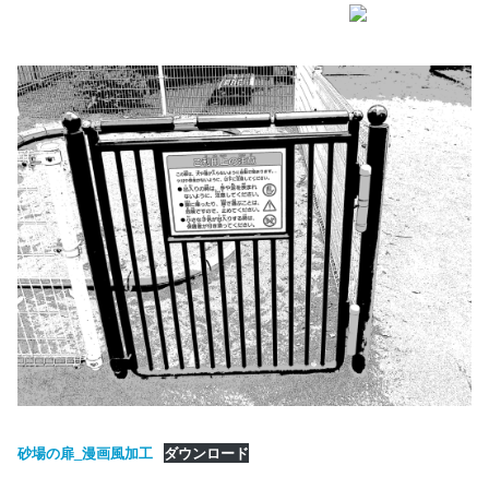
砂場の扉_漫画風加工
ダウンロード