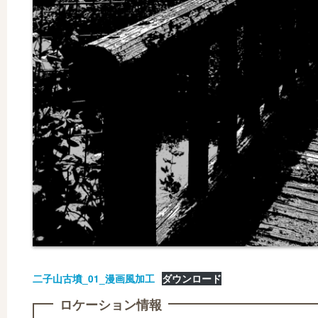
二子山古墳_01_漫画風加工
ダウンロード
ロケーション情報