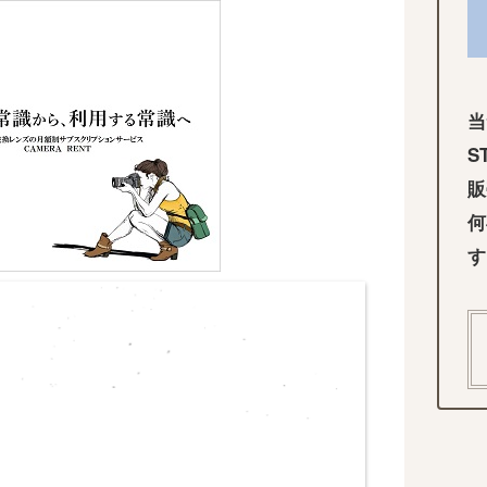
当
S
販
何
す