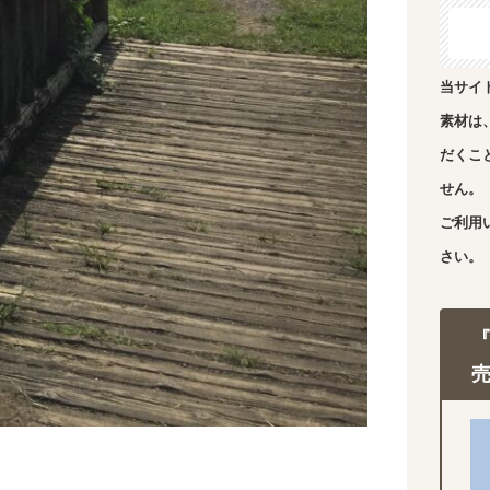
当サイ
素材は
だくこ
せん。
ご利用
さい。