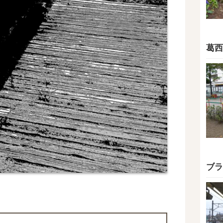
葛西
ブラ