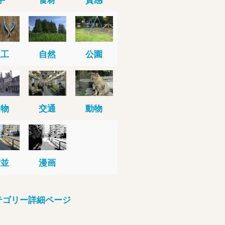
人工
自然
公園
建物
交通
動物
街並
漫画
テゴリー詳細ページ