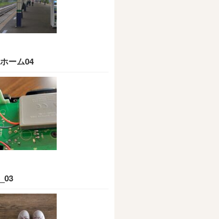
ホーム04
_03