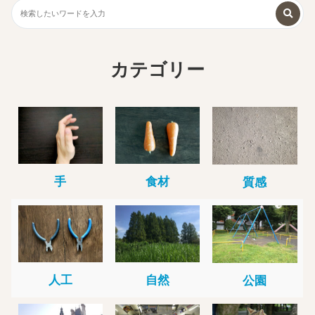
カテゴリー
手
食材
質感
人工
自然
公園