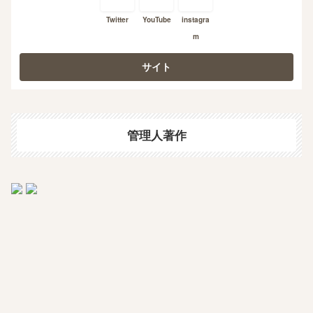
Twitter
YouTube
instagra
m
管理人著作