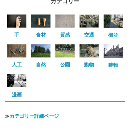
カテゴリー
手
食材
質感
交通
街並
人工
自然
公園
動物
建物
漫画
≫
カテゴリー詳細ページ