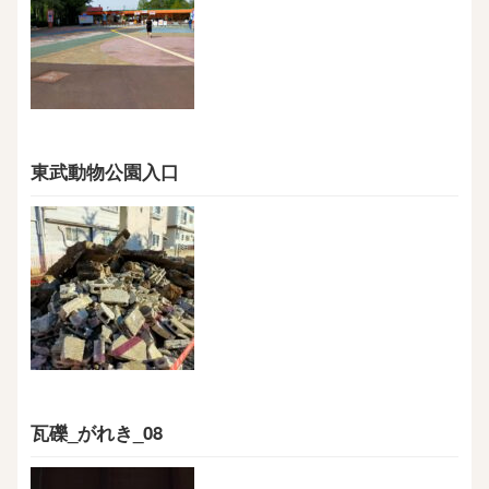
東武動物公園入口
瓦礫_がれき_08