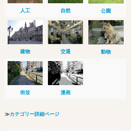
人工
自然
公園
建物
交通
動物
街並
漫画
≫
カテゴリー詳細ページ