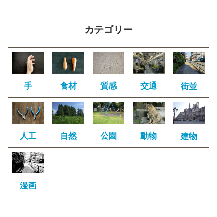
カテゴリー
手
食材
質感
交通
街並
人工
自然
公園
動物
建物
漫画