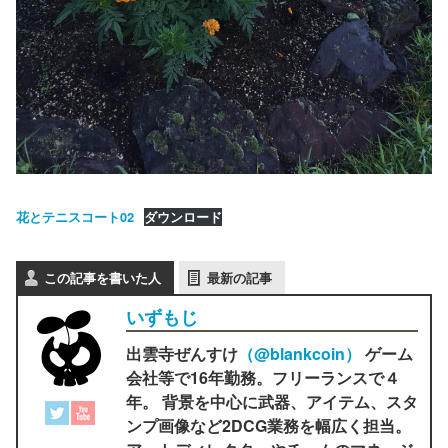
花とテニスコート02
ダウンロード
この記事を書いた人
最新の記事
いずもじ
出雲寺ぜんすけ
（‎@blankcoin）
ゲーム
会社等で16年勤務。フリーランスで４
年。 背景を中心に武器、アイテム、スタ
ンプ画像など2DCG業務を幅広く担当。