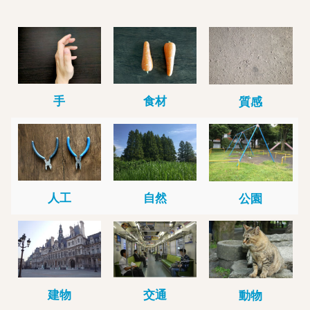
手
食材
質感
人工
自然
公園
建物
交通
動物