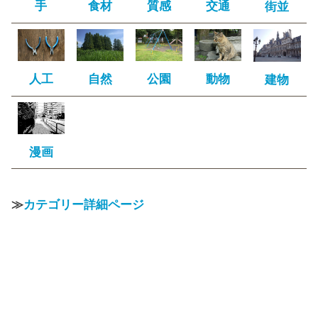
手
食材
質感
交通
街並
人工
自然
公園
動物
建物
漫画
≫
カテゴリー詳細ページ