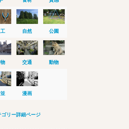
人工
自然
公園
建物
交通
動物
街並
漫画
テゴリー詳細ページ