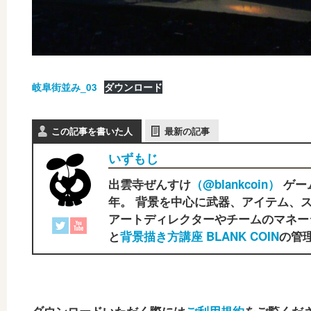
岐阜街並み_03
ダウンロード
この記事を書いた人
最新の記事
いずもじ
出雲寺ぜんすけ
（‎@blankcoin）
ゲー
年。 背景を中心に武器、アイテム、ス
アートディレクターやチームのマネー
と
背景描き方講座 BLANK COIN
の管理