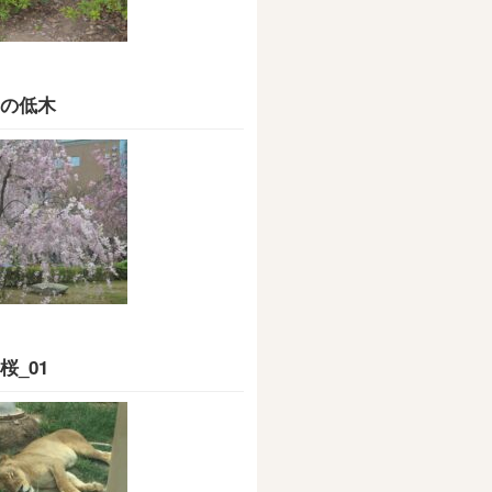
の低木
桜_01