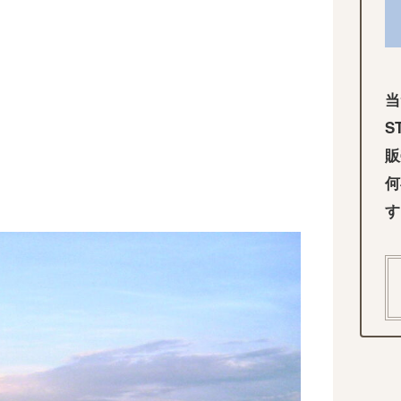
当
S
販
何
す