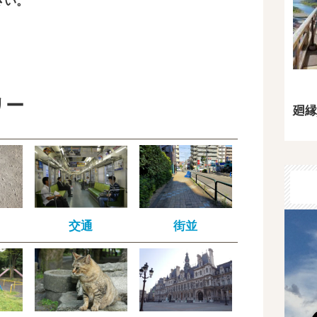
さい。
リー
廻縁
交通
街並