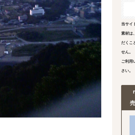
当サイ
素材は
だくこ
せん。
ご利用
さい。