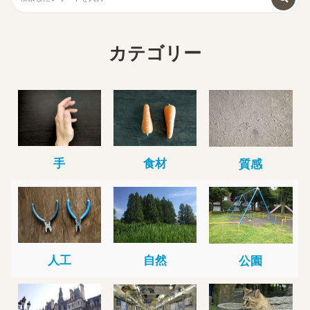
カテゴリー
手
食材
質感
人工
自然
公園