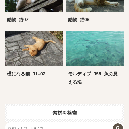
動物_猫07
動物_猫06
横になる猫_01~02
モルディブ_055_魚の見
える海
素材を検索