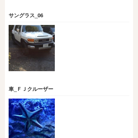
サングラス_06
車_ＦＪクルーザー