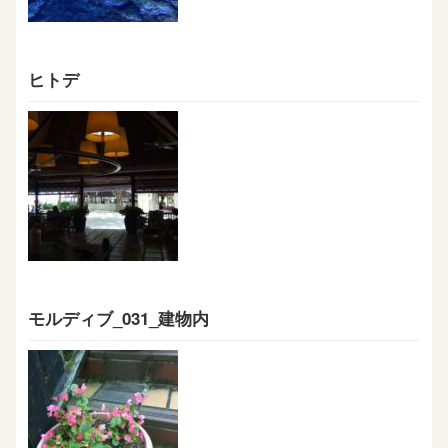
ヒトデ
モルディブ_031_建物内