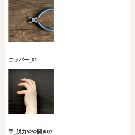
ニッパー_01
手_脱力やや開き07