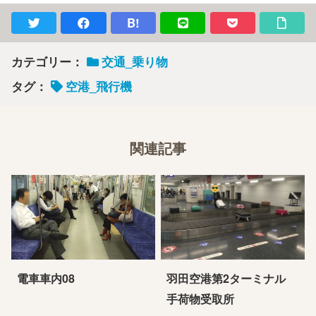
B!
カテゴリー：
交通_乗り物
タグ：
空港_飛行機
関連記事
電車車内08
羽田空港第2ターミナル
手荷物受取所