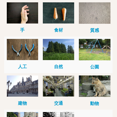
手
食材
質感
人工
自然
公園
建物
交通
動物