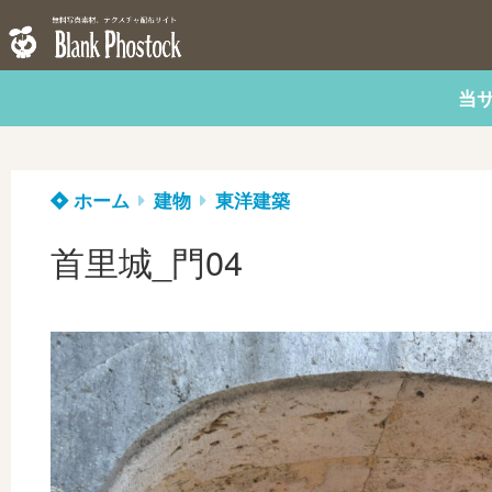
当
ホーム
建物
東洋建築
首里城_門04