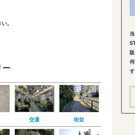
さい。
当
S
販
何
リー
す
交通
街並