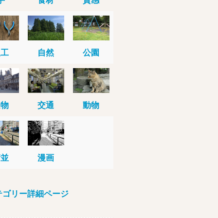
人工
自然
公園
建物
交通
動物
街並
漫画
テゴリー詳細ページ