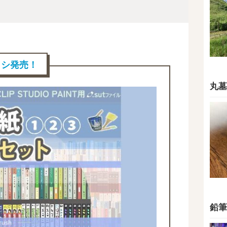
ブラシ発売！
丸墓
鉛筆