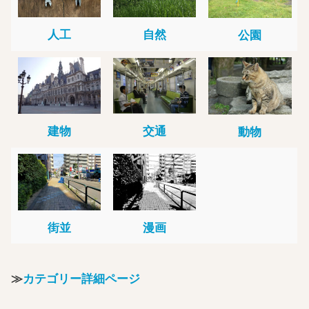
人工
自然
公園
建物
交通
動物
街並
漫画
≫
カテゴリー詳細ページ