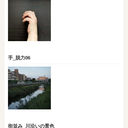
手_脱力06
街並み_川沿いの景色