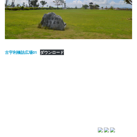
古宇利橋詰広場01
ダウンロード