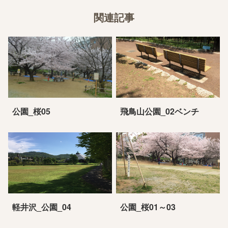
関連記事
公園_桜05
飛鳥山公園_02ベンチ
軽井沢_公園_04
公園_桜01～03