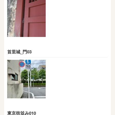
首里城_門03
東京街並み010