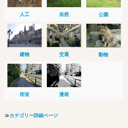
人工
自然
公園
建物
交通
動物
街並
漫画
≫
カテゴリー詳細ページ