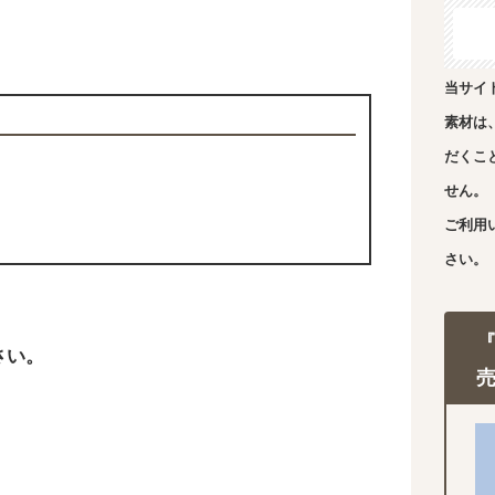
当サイ
素材は
だくこ
せん。
ご利用
さい。
さい。