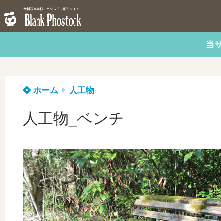
当
ホーム
人工物
人工物_ベンチ