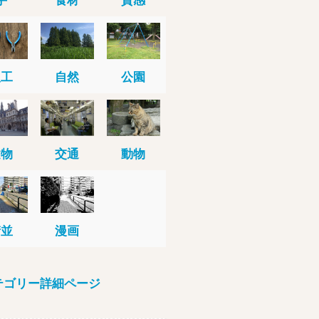
人工
自然
公園
建物
交通
動物
街並
漫画
テゴリー詳細ページ