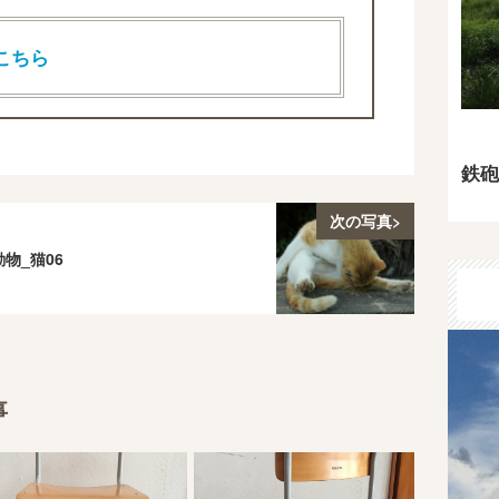
こちら
鉄砲
次の写真>
動物_猫06
事