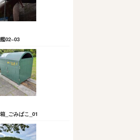
艦02~03
箱_ごみばこ_01