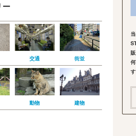
リー
当
S
販
交通
街並
何
す
動物
建物