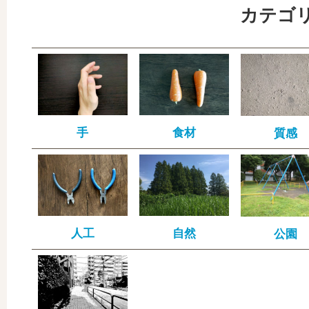
カテゴ
手
食材
質感
人工
自然
公園