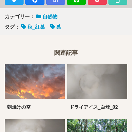
B!
カテゴリー：
自然物
タグ：
秋_紅葉
葉
関連記事
朝焼けの空
ドライアイス_白煙_02