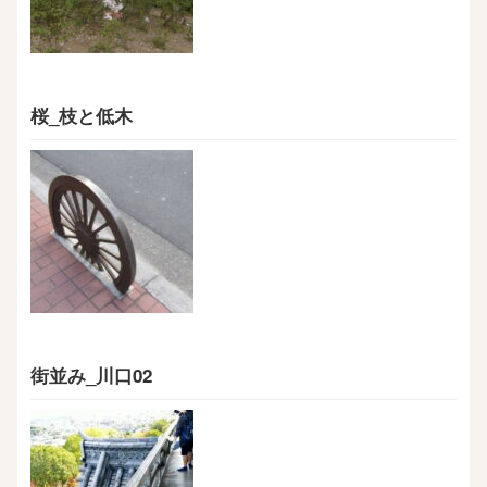
桜_枝と低木
街並み_川口02