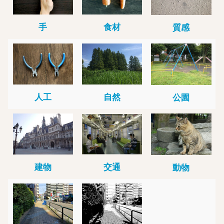
手
食材
質感
人工
自然
公園
建物
交通
動物