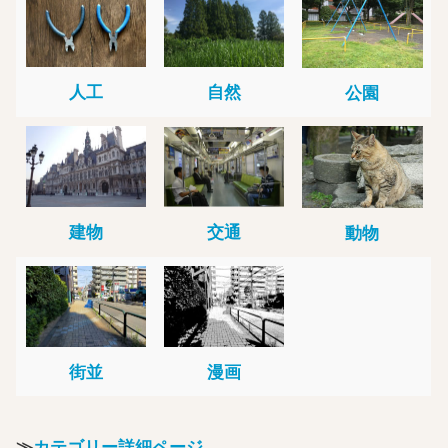
人工
自然
公園
建物
交通
動物
街並
漫画
≫
カテゴリー詳細ページ