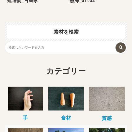
建造物_古民家
熱海_01~02
素材を検索
カテゴリー
手
食材
質感