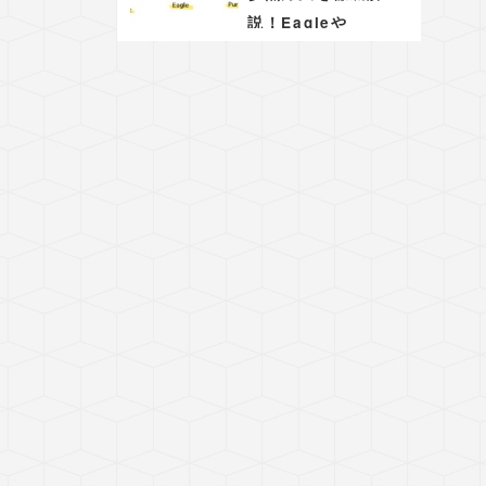
説！Eagleや
PureRefを用いた効
果的な手法