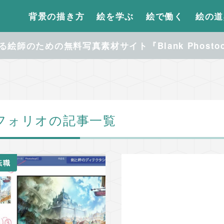
背景の描き方
絵を学ぶ
絵で働く
絵の道
絵師のための無料写真素材サイト『Blank Phosto
フォリオの記事一覧
転職