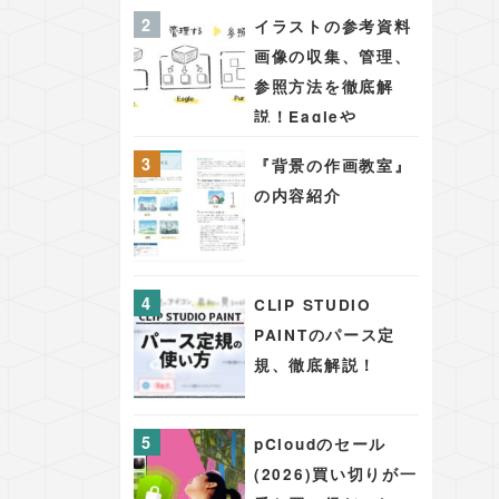
PAINT PRO/EX版
イラストの参考資料
シーンを彩る背景・
画像の収集、管理、
アイテム48
参照方法を徹底解
説！Eagleや
PureRefを用いた効
『背景の作画教室』
果的な手法
の内容紹介
CLIP STUDIO
PAINTのパース定
規、徹底解説！
pCloudのセール
(2026)買い切りが一