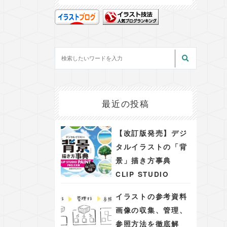
最近の投稿
【改訂版発売】デジ
タルイラストの「背
景」描き方事典
CLIP STUDIO
PAINT PRO/EX版
イラストの参考資料
シーンを彩る背景・
画像の収集、管理、
アイテム48
参照方法を徹底解