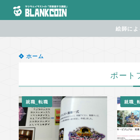
絵師による
ホーム
ポート
就職_転職
就職_