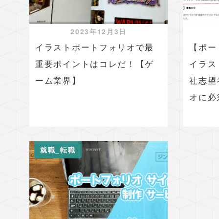
2023年12月3日
イラストポートフォリオで最
【ポー
重要ポイントはコレだ！【ゲ
イラス
ーム業界】
社志望
オに必
就職_転職