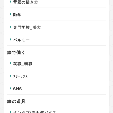
背景の描き方
独学
専門学校_美大
パルミー
絵で働く
就職_転職
ﾌﾘｰﾗﾝｽ
SNS
絵の道具
ペンタブ/左手デバイス