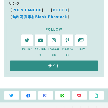
リンク
【
】 【
】
PIXIV FANBOX
BOOTH
【
】
無料写真素材Blank Phostock
FOLLOW
Twitter
YouTub
instagr
Pintere
PIXIV
e
am
st
B!