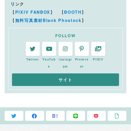
リンク
【
】 【
】
PIXIV FANBOX
BOOTH
【
】
無料写真素材Blank Phostock
FOLLOW
Twitter
YouTub
instagr
Pintere
PIXIV
e
am
st
B!