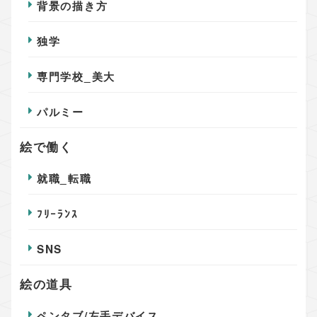
背景の描き方
独学
専門学校_美大
パルミー
絵で働く
就職_転職
ﾌﾘｰﾗﾝｽ
SNS
絵の道具
ペンタブ/左手デバイス