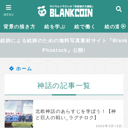
MENU
背景の描き方
絵を学ぶ
絵で働く
絵の道具
絵師による絵師のための無料写真素材サイト『Blank
Phostock』公開!
ホーム
神話の記事一覧
北欧神話のあらすじを学ぼう！【神
と巨人の戦い_ラグナロク】
2022年3月10日