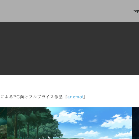
top
y」によるPC向けフルプライス作品『
anemoi
』