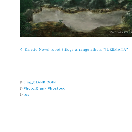
投
Kinetic Novel robot trilogy arrange album “JUKEMATA”
稿
ナ
ビ
ゲ
▷
blog_BLANK COIN
▷
Photo_Blank Phostock
ー
▷
top
シ
ョ
ン