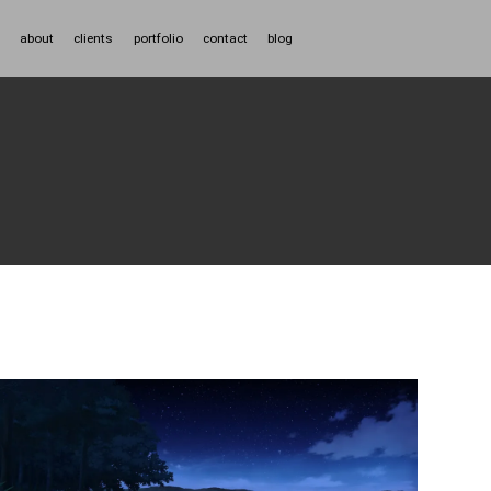
about
clients
portfolio
contact
blog