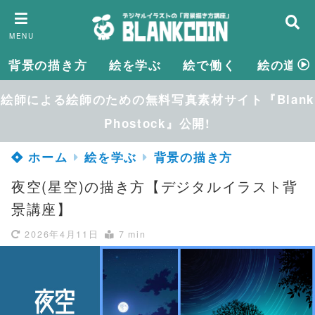
MENU
背景の描き方
絵を学ぶ
絵で働く
絵の道具
絵師による絵師のための無料写真素材サイト『Blank
Phostock』公開!
ホーム
絵を学ぶ
背景の描き方
夜空(星空)の描き方【デジタルイラスト背
景講座】
2026年4月11日
7 min