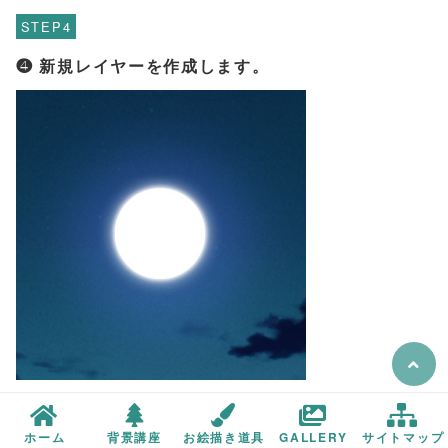
STEP
❹ 新規レイヤーを作成します。
青い色（R50、G50、B150）を選択し、ボケ足最大
ホーム
背景講座
お絵描き道具
GALLERY
サイトマップ